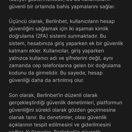
güvenli bir ortamda bahis yapmalarını sağlar.
Üçüncü olarak, Berlinbet, kullanıcıların hesap
güvenliğini sağlamak için iki aşamalı kimlik
doğrulama (2FA) sistemi sunmaktadır. Bu
sistem, hesabınıza giriş yaparken ek bir güvenlik
katmanı ekler. Kullanıcılar, giriş yaparken
yalnızca kullanıcı adı ve şifrelerini değil, aynı
zamanda cep telefonlarına gelen bir doğrulama
kodunu da girmelidir. Bu sayede, hesap
güvenliği daha da artırılmış olur.
Son olarak, Berlinbet’in düzenli olarak
gerçekleştirdiği güvenlik denetimleri, platformun
güvenliğini sürekli olarak gözden geçirmesine
olanak tanır. Bu denetimler, olası güvenlik
açıklarının tespit edilmesini ve giderilmesini
sağlar. Kullanıcılar, Berlinbet’in güvenlik