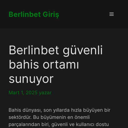
İçeriğe
atla
Berlinbet Giriş
Menü
Berlinbet güvenli
bahis ortamı
sunuyor
Mart 1, 2025
yazar
Bahis dünyası, son yıllarda hızla büyüyen bir
sektördür. Bu büyümenin en önemli
parçalarından biri, güvenli ve kullanıcı dostu