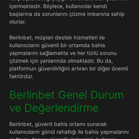
içermektedir. Böylece, kullanıcılar kendi
başlarına da sorunlarını çözme imkanına sahip
olurlar.
Berlinbet, müşteri destek hizmetleri ile
kullanıcıların güvenli bir ortamda bahis
yapmalarını sağlamakta ve her türlü sorunu
çözmek için yanlarında olmaktadır. Bu da,
platformun güvenilirliğini artıran bir diğer önemli
faktördür.
Berlinbet Genel Durum
ve Değerlendirme
Berlinbet, güvenli bahis ortamı sunarak
kullanıcıların gönül rahatlığı ile bahis yapmalarını