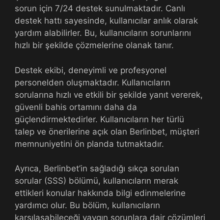
sorun için 7/24 destek sunulmaktadır. Canlı
destek hattı sayesinde, kullanıcılar anlık olarak
yardım alabilirler. Bu, kullanıcıların sorunlarını
hızlı bir şekilde çözmelerine olanak tanır.
Destek ekibi, deneyimli ve profesyonel
personelden oluşmaktadır. Kullanıcıların
sorularına hızlı ve etkili bir şekilde yanıt vererek,
güvenli bahis ortamını daha da
güçlendirmektedirler. Kullanıcıların her türlü
talep ve önerilerine açık olan Berlinbet, müşteri
memnuniyetini ön planda tutmaktadır.
Ayrıca, Berlinbet’in sağladığı sıkça sorulan
sorular (SSS) bölümü, kullanıcıların merak
ettikleri konular hakkında bilgi edinmelerine
yardımcı olur. Bu bölüm, kullanıcıların
karşılaşabileceği yaygın sorunlara dair çözümleri