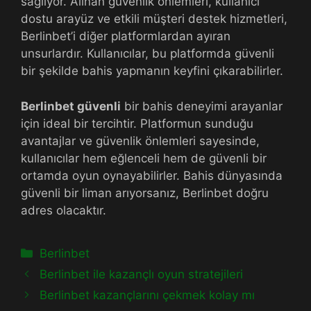
sağlıyor. Alınan güvenlik önlemleri, kullanıcı
dostu arayüz ve etkili müşteri destek hizmetleri,
Berlinbet’i diğer platformlardan ayıran
unsurlardır. Kullanıcılar, bu platformda güvenli
bir şekilde bahis yapmanın keyfini çıkarabilirler.
Berlinbet güvenli
bir bahis deneyimi arayanlar
için ideal bir tercihtir. Platformun sunduğu
avantajlar ve güvenlik önlemleri sayesinde,
kullanıcılar hem eğlenceli hem de güvenli bir
ortamda oyun oynayabilirler. Bahis dünyasında
güvenli bir liman arıyorsanız, Berlinbet doğru
adres olacaktır.
Kategoriler
Berlinbet
Berlinbet ile kazançlı oyun stratejileri
Berlinbet kazançlarını çekmek kolay mı