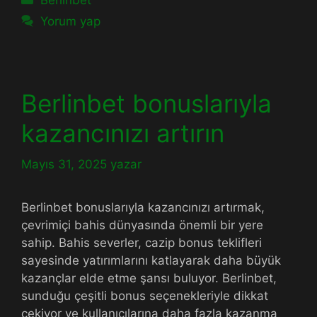
Yorum yap
Berlinbet bonuslarıyla
kazancınızı artırın
Mayıs 31, 2025
yazar
Berlinbet bonuslarıyla kazancınızı artırmak,
çevrimiçi bahis dünyasında önemli bir yere
sahip. Bahis severler, cazip bonus teklifleri
sayesinde yatırımlarını katlayarak daha büyük
kazançlar elde etme şansı buluyor. Berlinbet,
sunduğu çeşitli bonus seçenekleriyle dikkat
çekiyor ve kullanıcılarına daha fazla kazanma