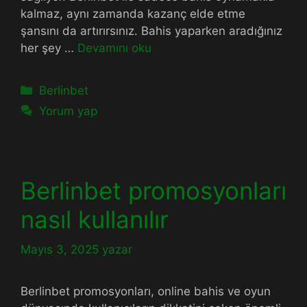
kalmaz, aynı zamanda kazanç elde etme
şansını da artırırsınız. Bahis yaparken aradığınız
her şey …
Devamını oku
Kategoriler
Berlinbet
Yorum yap
Berlinbet promosyonları
nasıl kullanılır
Mayıs 3, 2025
yazar
Berlinbet promosyonları, online bahis ve oyun