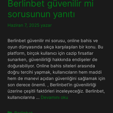
Berlinbet güvenilir mi
sorusunun yanıtı
Haziran 7, 2025
yazar
Berlinbet güvenilir mi sorusu, online bahis ve
oyun dünyasında sıkça karşılaşılan bir konu. Bu
platform, birçok kullanıcı için cazip fırsatlar
sunarken, güvenilirliği hakkında endişeler de
doğurabiliyor. Online bahis siteleri arasında
doğru tercihi yapmak, kullanıcıların hem maddi
hem de manevi açıdan güvenliğini sağlamak için
son derece önemli. , Berlinbet’in güvenilirliği
üzerine çeşitli faktörleri inceleyeceğiz. Berlinbet,
kullanıcılarına …
Devamını oku
Kategoriler
Berlinbet