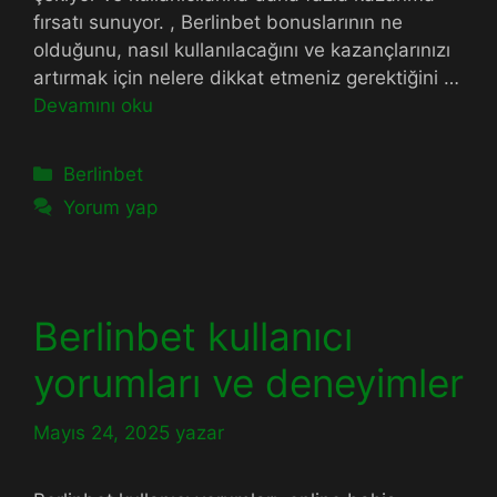
fırsatı sunuyor. , Berlinbet bonuslarının ne
olduğunu, nasıl kullanılacağını ve kazançlarınızı
artırmak için nelere dikkat etmeniz gerektiğini …
Devamını oku
Kategoriler
Berlinbet
Yorum yap
Berlinbet kullanıcı
yorumları ve deneyimler
Mayıs 24, 2025
yazar